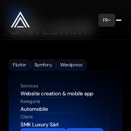
2025
DATE
FR
SMK LUXURY
SMK
LUXURY
specializes
in
high-end
automobiles,
offering
cleaning
services,
rentals,
a
marketplace,
private
drivers
and
much
more.
Flutter
Symfony
Wordpress
Services
Website creation & mobile app
Kategorie
Automobile
Client
SMK Luxury Sàrl