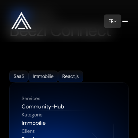
23.12.2024
DATUM
FR
Beezi Connect
Unser
Ziel
war
es,
ihren
innovativen
Ansatz
hervorzuheben
und
gleichzeitig
ein
freundliches
Erlebnis
zu
bieten,
das
es
einfach
macht,
ihre
Dienstleistungen
zu
erkunden.
SaaS
Immobilie
React.js
Services
Community-Hub
Kategorie
Immobilie
Client