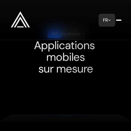
FR
Bestseller
2025
Applications 
mobiles
sur mesure
Applicium
crée
des
applications
conçues
pour
répondre
à
vos
enjeux
et
atteindre
vos
objectifs
commerciaux.