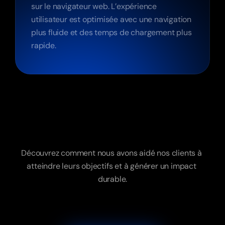
sur le navigateur web. L’expérience 
utilisateur est optimisée avec une navigation 
plus fluide et des temps de chargement plus 
rapide.
Avis
de
nos
clients
Fiable,
réactif
et
à
l’écoute
Découvrez comment nous avons aidé nos clients à 
atteindre leurs objectifs et à générer un impact 
durable.